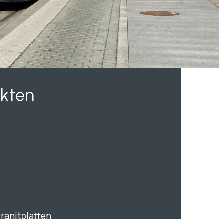
akten
ranitplatten