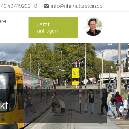
+49 40 419292 - 0
info@nhi-naturstein.de
ere
Jetzt
anfragen
kt