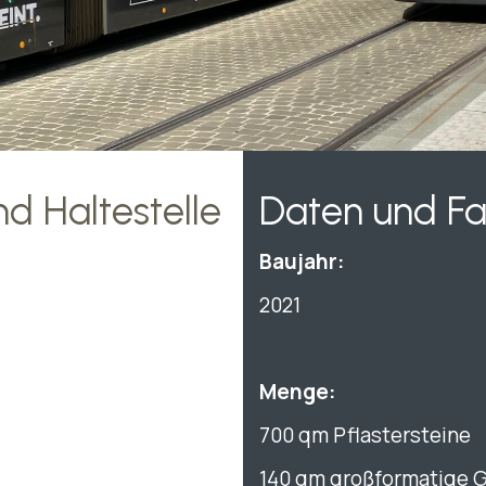
d Haltestelle
Daten und F
Baujahr:
2021
Menge:
700 qm Pflastersteine
140 qm großformatige G