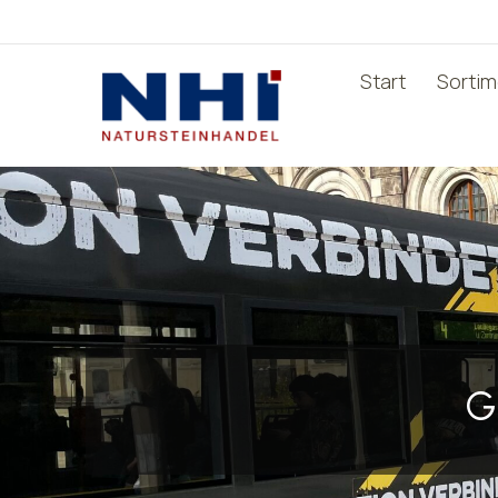
Start
Sorti
G