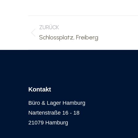
Project
ZURÜCK
navigation
Previous
Schlossplatz, Freiberg
project:
Kontakt
Büro & Lager Hamburg
Nartenstraße 16 - 18
21079 Hamburg