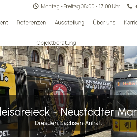
Montag - Freitag 08:00 - 17:00 Uhr
ment
Referenzen
Ausstellung
Über uns
Karri
Objektberatung
leisdreieck - Neustädter Mar
Dresden, Sachsen-Anhalt